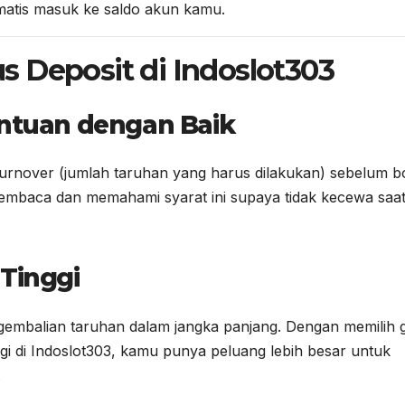
omatis masuk ke saldo akun kamu.
 Deposit di Indoslot303
entuan dengan Baik
i turnover (jumlah taruhan yang harus dilakukan) sebelum 
membaca dan memahami syarat ini supaya tidak kecewa saa
Tinggi
ngembalian taruhan dalam jangka panjang. Dengan memilih
ggi di Indoslot303, kamu punya peluang lebih besar untuk
.