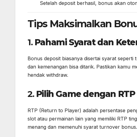
Setelah deposit berhasil, bonus akan ot
Tips Maksimalkan Bonus
1.
Pahami Syarat dan Ket
Bonus deposit biasanya disertai syarat sepert
dan kemenangan bisa ditarik. Pastikan kamu 
hendak withdraw.
2.
Pilih Game dengan RTP 
RTP (Return to Player) adalah persentase pe
slot atau permainan lain yang memiliki RTP tin
menang dan memenuhi syarat turnover bonus