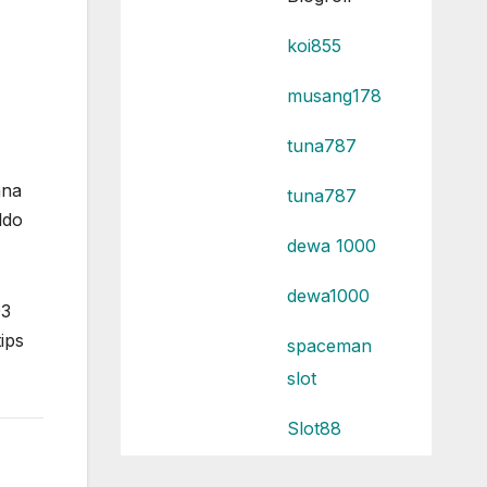
koi855
musang178
tuna787
ana
tuna787
ldo
dewa 1000
dewa1000
03
ips
spaceman
slot
Slot88