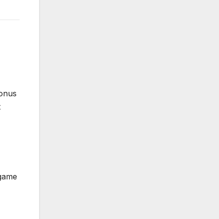
bonus
t
 game