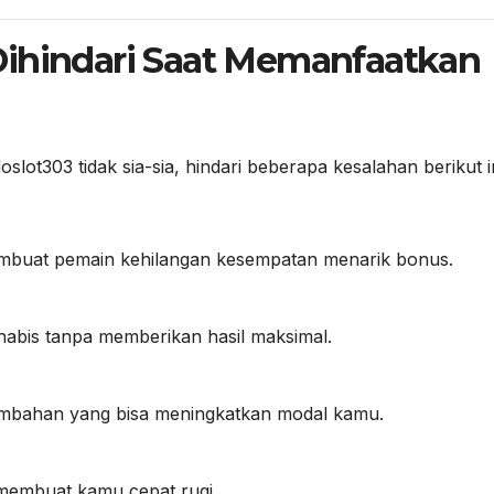
Dihindari Saat Memanfaatkan
lot303 tidak sia-sia, hindari beberapa kesalahan berikut in
membuat pemain kehilangan kesempatan menarik bonus.
habis tanpa memberikan hasil maksimal.
ambahan yang bisa meningkatkan modal kamu.
 membuat kamu cepat rugi.