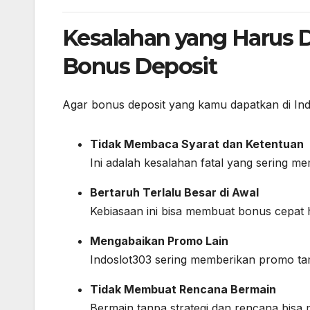
Kesalahan yang Harus 
Bonus Deposit
Agar bonus deposit yang kamu dapatkan di Indos
Tidak Membaca Syarat dan Ketentuan
Ini adalah kesalahan fatal yang sering 
Bertaruh Terlalu Besar di Awal
Kebiasaan ini bisa membuat bonus cepat 
Mengabaikan Promo Lain
Indoslot303 sering memberikan promo t
Tidak Membuat Rencana Bermain
Bermain tanpa strategi dan rencana bisa