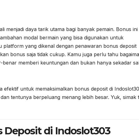
kali menjadi daya tarik utama bagi banyak pemain. Bonus ini
ambahan modal bermain yang bisa digunakan untuk
 platform yang dikenal dengan penawaran bonus deposit
an bonus saja tidak cukup. Kamu juga perlu tahu bagaim
r-benar memberi keuntungan dan bukan hanya sekadar sa
ra efektif untuk memaksimalkan bonus deposit di Indoslot3
, dan tentunya berpeluang menang lebih besar. Yuk, simak t
Deposit di Indoslot303